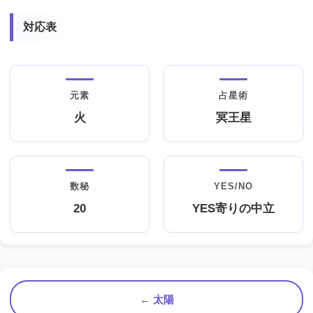
対応表
元素
占星術
火
冥王星
数秘
YES/NO
20
YES寄りの中立
← 太陽