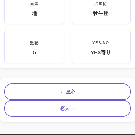
元素
占星術
地
牡牛座
数秘
YES/NO
5
YES寄り
← 皇帝
恋人 →